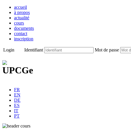
accueil
à propos
actualité
cours
documents
contact
inscription
Login
Identifiant
Mot de passe
FR
EN
DE
ES
IT
PT