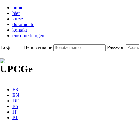
home
hier
kurse
dokumente
kontakt
einschreibungen
Login
Benutzername
Passwort
FR
EN
DE
ES
IT
PT