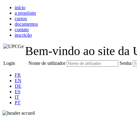
início
a propósito
cursos
documentos
contato
inscrição
Bem-vindo ao site da 
Login
Nome de utilizador
Senha
FR
EN
DE
ES
IT
PT