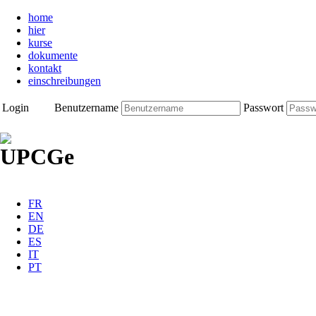
home
hier
kurse
dokumente
kontakt
einschreibungen
Login
Benutzername
Passwort
FR
EN
DE
ES
IT
PT