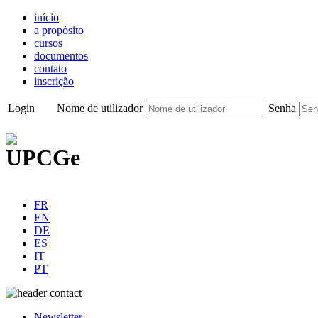
início
a propósito
cursos
documentos
contato
inscrição
Login
Nome de utilizador
Senha
FR
EN
DE
ES
IT
PT
Newsletter