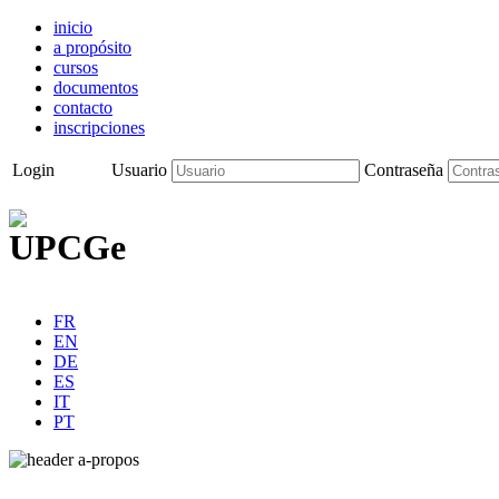
inicio
a propósito
cursos
documentos
contacto
inscripciones
Login
Usuario
Contraseña
FR
EN
DE
ES
IT
PT