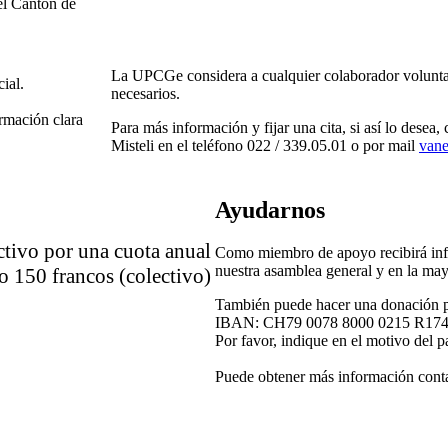
el Cantón de
La UPCGe considera a cualquier colaborador voluntar
ial.
necesarios.
rmación clara
Para más información y fijar una cita, si así lo dese
Misteli en el teléfono 022 / 339.05.01 o por mail
vane
Ayudarnos
tivo por una cuota anual
Como miembro de apoyo recibirá info
nuestra asamblea general y en la may
o 150 francos (colectivo)
También puede hacer una donación 
IBAN: CH79 0078 8000 0215 R174
Por favor, indique en el motivo de
Puede obtener más información conta