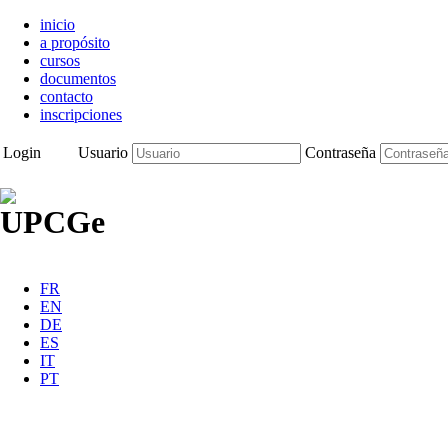
inicio
a propósito
cursos
documentos
contacto
inscripciones
Login
Usuario
Contraseña
FR
EN
DE
ES
IT
PT