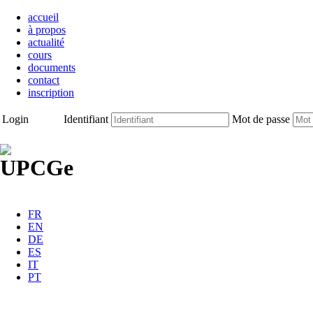
accueil
à propos
actualité
cours
documents
contact
inscription
Login
Identifiant
Mot de passe
FR
EN
DE
ES
IT
PT